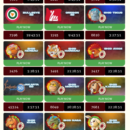
7598
19:43:51
1593
9:43:51
8810
3:27:51
2476
5:28:51
1491
21:28:51
2417
23:28:51
45324
2:57:51
8049
20:28:51
7681
22:28:51